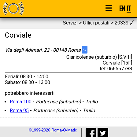
☰
EN
IT
Servizi > Uffici postali > 20339
🔗
Corviale
⤷
Via degli Adimari, 22 - 00148 Roma
Gianicolense (suburbio) [S.VIII]
Corviale [15F]
tel: 066557788
Feriali: 08:30 - 14:00
Sabato: 08:30 - 13:00
potrebbero interessarti
Roma 100
-
Portuense (suburbio)
-
Trullo
Roma 95
-
Portuense (suburbio)
-
Trullo
©1999-2026 Roma-O-Matic