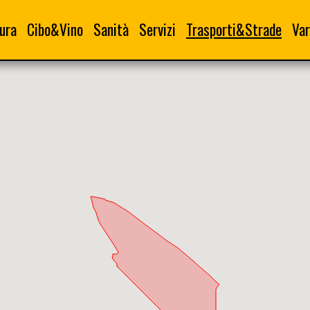
ura
Cibo&Vino
Sanità
Servizi
Trasporti&Strade
Var