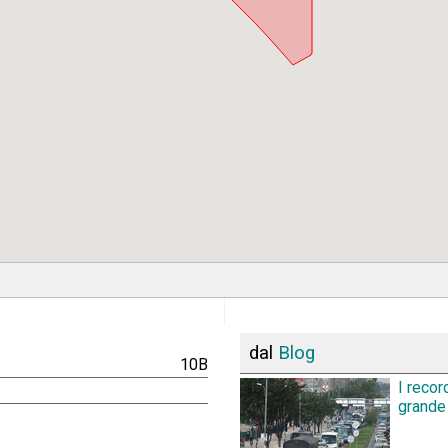
dal
Blog
10B
I recor
grande 