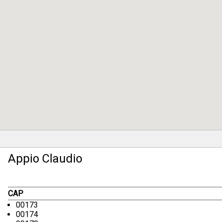
Appio Claudio
CAP
00173
00174