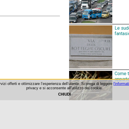
Le sudd
fantas
Come tr
appart
rvizi offerti e ottimizzare l’esperienza dell’utente. Si prega di leggere
l'informat
privacy e si acconsente all’utilizzo dei cookie.
CHIUDI
©1999-2026 Roma-O-Matic
Privacy Policy & Cookie