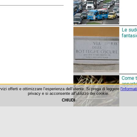
Le sudd
fantas
Come tr
appart
rvizi offerti e ottimizzare l’esperienza dell’utente. Si prega di leggere
l'informat
privacy e si acconsente all’utilizzo dei cookie.
CHIUDI
©1999-2026 Roma-O-Matic
Privacy Policy & Cookie