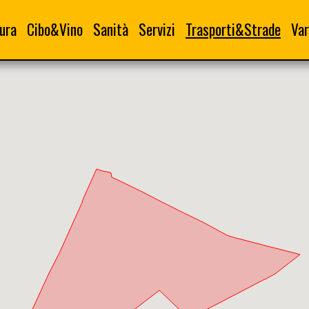
ura
Cibo&Vino
Sanità
Servizi
Trasporti&Strade
Var