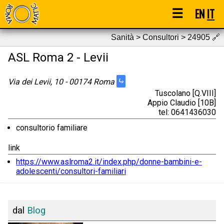
☰
EN
IT
Sanità > Consultori > 24905
🔗
ASL Roma 2 - Levii
⤷
Via dei Levii, 10 - 00174 Roma
Tuscolano [Q.VIII]
Appio Claudio [10B]
tel: 0641436030
consultorio familiare
link
https://www.aslroma2.it/index.php/donne-bambini-e-
adolescenti/consultori-familiari
dal
Blog