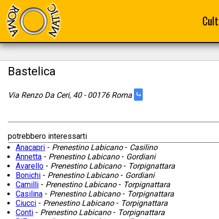
Cult
Bastelica
⤷
Via Renzo Da Ceri, 40 - 00176 Roma
potrebbero interessarti
Anacapri
-
Prenestino Labicano
-
Casilino
Annetta
-
Prenestino Labicano
-
Gordiani
Avarello
-
Prenestino Labicano
-
Torpignattara
Bonichi
-
Prenestino Labicano
-
Gordiani
Camilli
-
Prenestino Labicano
-
Torpignattara
Casilina
-
Prenestino Labicano
-
Torpignattara
Ciucci
-
Prenestino Labicano
-
Torpignattara
Conti
-
Prenestino Labicano
-
Torpignattara