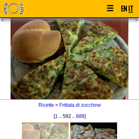
☰
EN
IT
<
>
Ricette
>
Frittata di zucchine
[
1
.. 592 ..
688
]