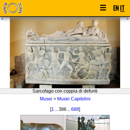
☰
EN
IT
<
>
Sarcofago con coppia di defunti
Musei
>
Musei Capitolini
[
1
.. 386 ..
688
]