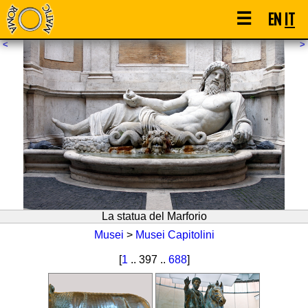
☰
EN
IT
<
>
La statua del Marforio
Musei
>
Musei Capitolini
[
1
.. 397 ..
688
]