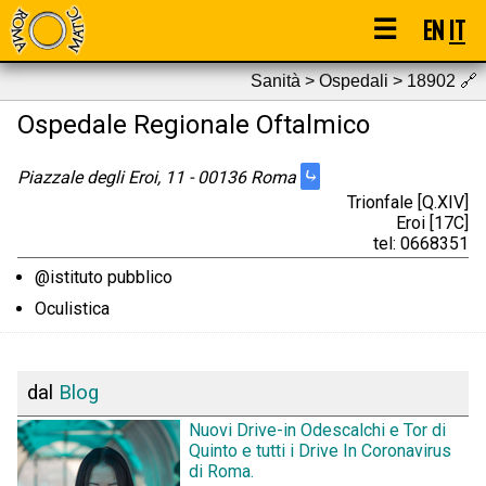
☰
EN
IT
Sanità > Ospedali > 18902
🔗
Ospedale Regionale Oftalmico
⤷
Piazzale degli Eroi, 11 - 00136 Roma
Trionfale [Q.XIV]
Eroi [17C]
tel: 0668351
@istituto pubblico
Oculistica
dal
Blog
Nuovi Drive-in Odescalchi e Tor di
Quinto e tutti i Drive In Coronavirus
di Roma.