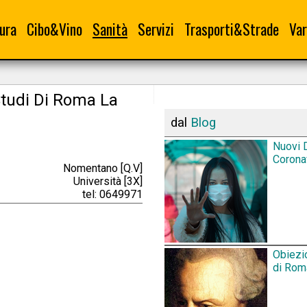
ura
Cibo&Vino
Sanità
Servizi
Trasporti&Strade
Var
 Studi Di Roma La
dal
Blog
Nuovi D
Corona
Nomentano [Q.V]
Università [3X]
tel: 0649971
Obiezio
di Rom