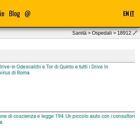
ie
Blog
@
EN
IT
Sanità > Ospedali > 18912
🔗
rive-in Odescalchi e Tor di Quinto e tutti i Drive In
virus di Roma.
ne di coscienza e legge 194. Un piccolo aiuto con i consultori
a.