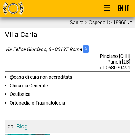
☰
EN
IT
Sanità > Ospedali > 18966
🔗
Villa Carla
⤷
Via Felice Giordano, 8 - 00197 Roma
Pinciano [Q.III]
Parioli [2B]
tel: 068070491
@casa di cura non accreditata
Chirurgia Generale
Oculistica
Ortopedia e Traumatologia
dal
Blog