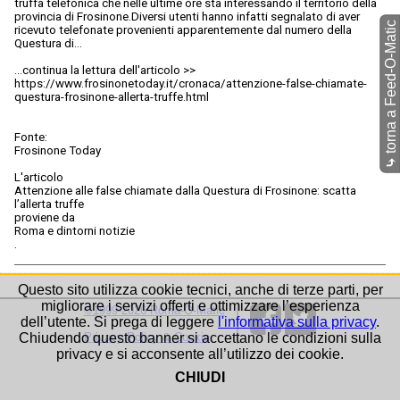
truffa telefonica che nelle ultime ore sta interessando il territorio della
provincia di Frosinone.Diversi utenti hanno infatti segnalato di aver
torna a Feed-O-Matic
ricevuto telefonate provenienti apparentemente dal numero della
Questura di…
...continua la lettura dell'articolo >>
https://www.frosinonetoday.it/cronaca/attenzione-false-chiamate-
questura-frosinone-allerta-truffe.html
Fonte:
Frosinone Today
⤷
L'articolo
Attenzione alle false chiamate dalla Questura di Frosinone: scatta
l’allerta truffe
proviene da
Roma e dintorni notizie
.
Questo sito utilizza cookie tecnici, anche di terze parti, per
migliorare i servizi offerti e ottimizzare l’esperienza
©1999-2026 Roma-O-Matic
dell’utente. Si prega di leggere
l'informativa sulla privacy
.
Chiudendo questo banner si accettano le condizioni sulla
Privacy Policy & Cookie
privacy e si acconsente all’utilizzo dei cookie.
CHIUDI