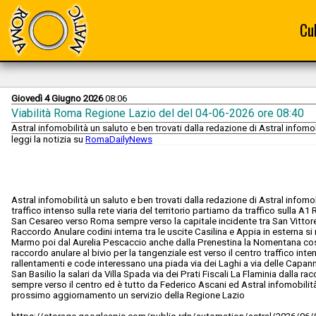
Cu
Giovedì 4 Giugno 2026
08:06
Viabilità Roma Regione Lazio del del 04-06-2026 ore 08:40
Astral infomobilità un saluto e ben trovati dalla redazione di Astral infomobi
leggi la notizia su
RomaDailyNews
Astral infomobilità un saluto e ben trovati dalla redazione di Astral infomob
traffico intenso sulla rete viaria del territorio partiamo da traffico sulla
San Cesareo verso Roma sempre verso la capitale incidente tra San Vittor
Raccordo Anulare codini interna tra le uscite Casilina e Appia in esterna si r
Marmo poi dal Aurelia Pescaccio anche dalla Prenestina la Nomentana cose
raccordo anulare al bivio per la tangenziale est verso il centro traffico int
rallentamenti e code interessano una piada via dei Laghi a via delle Capann
San Basilio la salari da Villa Spada via dei Prati Fiscali La Flaminia dalla r
sempre verso il centro ed è tutto da Federico Ascani ed Astral infomobilità
prossimo aggiornamento un servizio della Regione Lazio