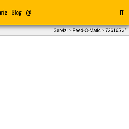
arie
Blog
@
IT
Servizi > Feed-O-Matic > 726165
🔗