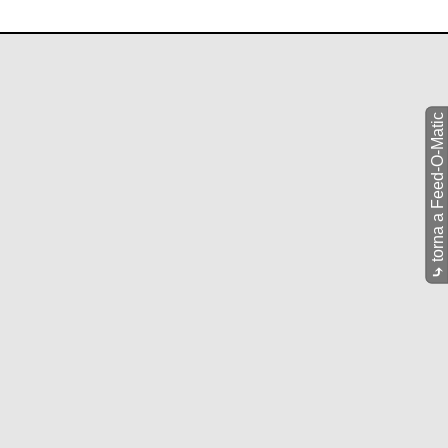
torna a Feed-O-Matic
⤷