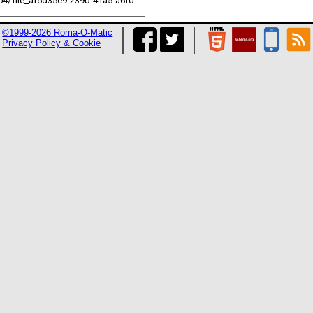
04/file_af5d35e9-239b-41a5-a6f0-
©1999-2026 Roma-O-Matic
Privacy Policy & Cookie