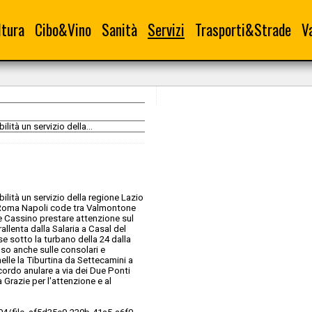
ltura
Cibo&Vino
Sanità
Servizi
Trasporti&Strade
V
lità un servizio della...
ilità un servizio della regione Lazio
 A1 Roma Napoli code tra Valmontone
e Cassino prestare attenzione sul
allenta dalla Salaria a Casal del
 sotto la turbano della 24 dalla
enso anche sulle consolari e
elle la Tiburtina da Settecamini a
accordo anulare a via dei Due Ponti
 Grazie per l'attenzione e al