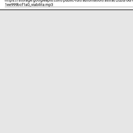
https://storage.googleapis.com/public-rdn/automation/astral/2026/06/
1ee999bcf1a0_viabilita.mp3