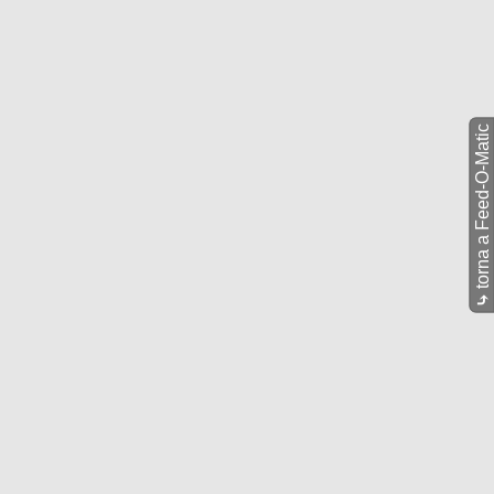
torna a Feed-O-Matic
⤷