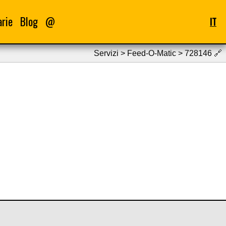
arie
Blog
@
IT
Servizi > Feed-O-Matic > 728146
🔗