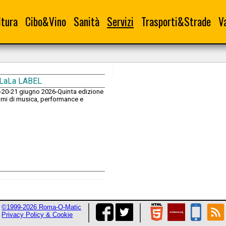
ltura
Cibo&Vino
Sanità
Servizi
Trasporti&Strade
V
la LaLa LABEL
19-20-21 giugno 2026-Quinta edizione
giorni di musica, performance e
©1999-2026 Roma-O-Matic
Privacy Policy & Cookie