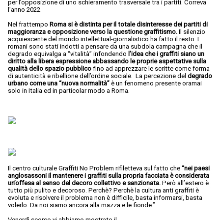
per l’opposizione di uno schieramento trasversale tra i partiti. Correva
l’anno 2022.
Nel frattempo
Roma si è distinta per il totale disinteresse dei partiti di
maggioranza e opposizione verso la questione graffitismo.
Il silenzio
acquiescente del mondo intellettual-giornalistico ha fatto il resto. I
romani sono stati indotti a pensare da una subdola campagna che il
degrado equivalga a “vitalità” infondendo
l’idea che i graffiti siano un
diritto alla libera espressione abbassando le proprie aspettative sulla
qualità dello spazio pubblico
fino ad apprezzare le scritte come forma
di autenticità e ribellione dell’ordine sociale. La percezione del
degrado
urbano come una “nuova normalità”
è un fenomeno presente oramai
solo in Italia ed in particolar modo a Roma.
Il centro culturale Graffiti No Problem rifiletteva sul fatto che
“nei paesi
anglosassoni il mantenere i graffiti sulla propria facciata è considerata
un’offesa al senso del decoro collettivo e sanzionata.
Però all’estero è
tutto più pulito e decoroso. Perchè? Perchè la cultura anti graffiti è
evoluta e risolvere il problema non è difficile, basta informarsi, basta
volerlo. Da noi siamo ancora alla mazza e le fionde.”
Venerdì scorso vi abbiamo mostrato il