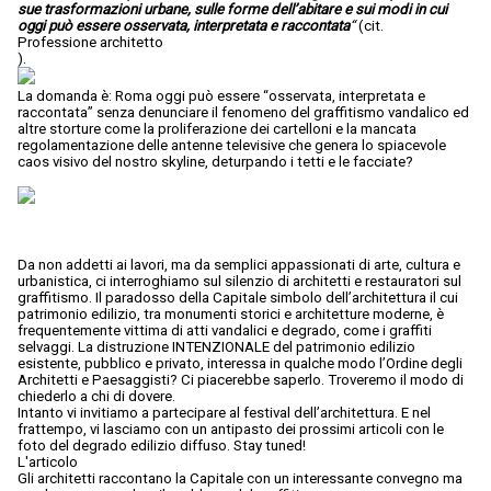
sue trasformazioni urbane, sulle forme dell’abitare e sui modi in cui
oggi può essere osservata, interpretata e raccontata
“
(cit.
Professione architetto
).
La domanda è: Roma oggi può essere “osservata, interpretata e
raccontata” senza denunciare il fenomeno del graffitismo vandalico ed
altre storture come la proliferazione dei cartelloni e la mancata
regolamentazione delle antenne televisive che genera lo spiacevole
caos visivo del nostro skyline, deturpando i tetti e le facciate?
Da non addetti ai lavori, ma da semplici appassionati di arte, cultura e
urbanistica, ci interroghiamo sul silenzio di architetti e restauratori sul
graffitismo. Il paradosso della Capitale simbolo dell’architettura il cui
patrimonio edilizio, tra monumenti storici e architetture moderne, è
frequentemente vittima di atti vandalici e degrado, come i graffiti
selvaggi. La distruzione INTENZIONALE del patrimonio edilizio
esistente, pubblico e privato, interessa in qualche modo l’Ordine degli
Architetti e Paesaggisti? Ci piacerebbe saperlo. Troveremo il modo di
chiederlo a chi di dovere.
Intanto vi invitiamo a partecipare al festival dell’architettura. E nel
frattempo, vi lasciamo con un antipasto dei prossimi articoli con le
foto del degrado edilizio diffuso. Stay tuned!
L'articolo
Gli architetti raccontano la Capitale con un interessante convegno ma