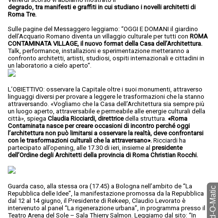
degrado, tra manifesti e graffiti in cui studiano i novelli architetti di
Roma Tre.
Sulle pagine del Messaggero leggiamo: “OGGI E DOMANI il giardino
dell’Acquario Romano diventa un villaggio culturale per tutti con
ROMA
CONTAMINATA VILLAGE, il nuovo format della Casa dell’Architettura.
Talk, performance, installazioni e sperimentazione metteranno a
confronto architetti, artisti, studiosi, ospiti internazionali e cittadini in
un laboratorio a cielo aperto“.
L’OBIETTIVO: osservare la Capitale oltre i suoi monumenti, attraverso
linguaggi diversi per provare a leggere le trasformazioni che la stanno
attraversando. «Vogliamo che la Casa dell’Architettura sia sempre più
un luogo aperto, attraversabile e permeabile alle energie culturali della
città», spiega
Claudia Ricciardi, direttrice
della struttura.
«Roma
Contaminata nasce per creare occasioni di incontro perché oggi
l’architettura non può limitarsi a osservare la realtà, deve confrontarsi
con le trasformazioni culturali che la attraversano».
Ricciardi ha
partecipato all’opening, alle 17.30 di ieri, insieme al
presidente
dell’Ordine degli Architetti della provincia di Roma Christian Rocchi.
Guarda caso, alla stessa ora (17.45) a Bologna nell’ambito de “La
Repubblica delle Idee”, la manifestazione promossa da la Repubblica
dal 12 al 14 giugno, il Presidente di Rekeep, Claudio Levorato è
intervenuto al panel “La rigenerazione urbana”, in programma presso il
Teatro Arena del Sole – Sala Thierry Salmon. Leggiamo dal sito: “In