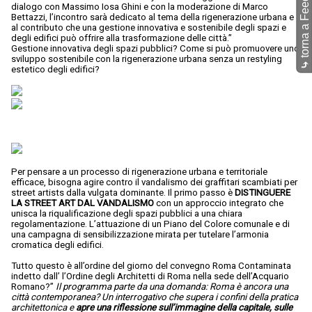
torna a Feed-O-Matic
dialogo con Massimo Iosa Ghini e con la moderazione di Marco
Bettazzi, l’incontro sarà dedicato al tema della rigenerazione urbana e
al contributo che una gestione innovativa e sostenibile degli spazi e
degli edifici può offrire alla trasformazione delle città.”
Gestione innovativa degli spazi pubblici? Come si può promuovere uno
sviluppo sostenibile con la rigenerazione urbana senza un restyling
⤷
estetico degli edifici?
Per pensare a un processo di rigenerazione urbana e territoriale
efficace, bisogna agire contro il vandalismo dei graffitari scambiati per
street artists dalla vulgata dominante. Il primo passo è
DISTINGUERE
LA STREET ART DAL VANDALISMO
con un approccio integrato che
unisca la riqualificazione degli spazi pubblici a una chiara
regolamentazione. L’attuazione di un Piano del Colore comunale e di
una campagna di sensibilizzazione mirata per tutelare l’armonia
cromatica degli edifici.
Tutto questo è all’ordine del giorno del convegno Roma Contaminata
indetto dall’ l’Ordine degli Architetti di Roma nella sede dell’Acquario
Romano?”
Il programma parte da una domanda: Roma è ancora una
città contemporanea? Un interrogativo che supera i confini della pratica
architettonica e
apre una riflessione sull’immagine della capitale, sulle