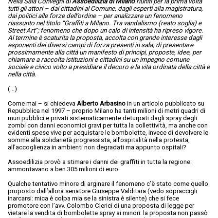
Nella Sala Convegni di
Assoedilizia di Milano
riuniti per la prima volta
tutti gli attori – dai cittadini al Comune, dagli esperti alla magistratura,
dai politici alle forze dell’ordine – per analizzare un fenomeno
riassunto nel titolo “Graffiti a Milano. Tra vandalismo (reato soglia) e
Street Art”; fenomeno che dopo un calo di intensità ha ripreso vigore.
Al termine è scaturita la proposta, accolta con grande interesse dagli
esponenti dei diversi campi di forza presenti in sala, di presentare
prossimamente alla città un manifesto di principi, proposte, idee, per
chiamare a raccolta istituzioni e cittadini su un impegno comune
sociale e civico volto a presidiare il decoro e la vita ordinata della città e
nella città.
(…)
Come mai – si chiedeva
Alberto Arbasino
in un articolo pubblicato su
Repubblica nel 1997 – proprio Milano ha tanti milioni di metri quadri di
muri pubblici e privati sistematicamente deturpati dagli spray degli
zombi con danni economici gravi per tutta la collettività, ma anche con
evidenti spese vive per acquistare le bombolette, invece di devolvere le
somme alla solidarietà progressista, all’ospitalità nella protesta,
all’accoglienza in ambienti non degradati ma appunto ospitali?
Assoedilizia provò a stimare i danni dei graffiti in tutta la regione:
ammontavano a ben 305 milioni di euro.
Qualche tentativo minore di arginare il fenomeno c’è stato come quello
proposto dall’allora senatore Giuseppe Valditara (vedo sopraccigli
inarcarsi: mica è colpa mia se la sinistra è silente) che si fece
promotore con l’avv. Colombo Clerici di una proposta di legge per
vietare la vendita di bombolette spray ai minori: la proposta non passò