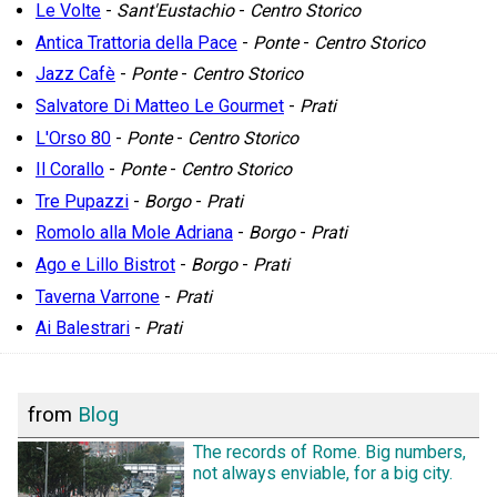
Le Volte
-
Sant'Eustachio
-
Centro Storico
Antica Trattoria della Pace
-
Ponte
-
Centro Storico
Jazz Cafè
-
Ponte
-
Centro Storico
Salvatore Di Matteo Le Gourmet
-
Prati
L'Orso 80
-
Ponte
-
Centro Storico
Il Corallo
-
Ponte
-
Centro Storico
Tre Pupazzi
-
Borgo
-
Prati
Romolo alla Mole Adriana
-
Borgo
-
Prati
Ago e Lillo Bistrot
-
Borgo
-
Prati
Taverna Varrone
-
Prati
Ai Balestrari
-
Prati
from
Blog
The records of Rome. Big numbers,
not always enviable, for a big city.