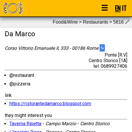
☰
EN
IT
Food&Wine > Restaurants > 5816
🔗
Da Marco
⤷
Corso Vittorio Emanuele II, 333 - 00186 Rome
Ponte [R.V]
Centro Storico [1A]
tel: 0689927406
@restaurant
@pizzeria
link
https://ristorantedamarco.blogspot.com
they might interest you
Taverna Ripetta
-
Campo Marzio
-
Centro Storico