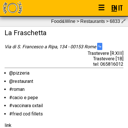
☰
EN
IT
Food&Wine > Restaurants > 6833
🔗
La Fraschetta
⤷
Via di S. Francesco a Ripa, 134 - 00153 Rome
Trastevere [R.XIII]
Trastevere [1B]
tel: 065816012
@pizzeria
@restaurant
#roman
#cacio e pepe
#vaccinara oxtail
#fried cod fillets
link