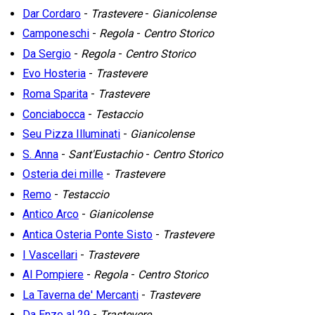
Dar Cordaro
-
Trastevere
-
Gianicolense
Camponeschi
-
Regola
-
Centro Storico
Da Sergio
-
Regola
-
Centro Storico
Evo Hosteria
-
Trastevere
Roma Sparita
-
Trastevere
Conciabocca
-
Testaccio
Seu Pizza Illuminati
-
Gianicolense
S. Anna
-
Sant'Eustachio
-
Centro Storico
Osteria dei mille
-
Trastevere
Remo
-
Testaccio
Antico Arco
-
Gianicolense
Antica Osteria Ponte Sisto
-
Trastevere
I Vascellari
-
Trastevere
Al Pompiere
-
Regola
-
Centro Storico
La Taverna de' Mercanti
-
Trastevere
Da Enzo al 29
-
Trastevere