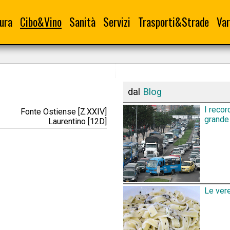
ura
Cibo&Vino
Sanità
Servizi
Trasporti&Strade
Var
dal
Blog
I recor
Fonte Ostiense [Z.XXIV]
grande 
Laurentino [12D]
Le vere