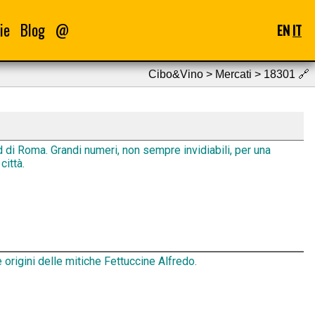
ie
Blog
@
EN
IT
Cibo&Vino > Mercati > 18301
🔗
d di Roma. Grandi numeri, non sempre invidiabili, per una
città.
 origini delle mitiche Fettuccine Alfredo.