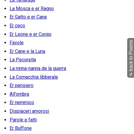
La Mosca e er Ragno
Er Gatto e er Cane
Er ceco
Er Leone e er Conijo
back to Poems
Favole
Er Cane e la Luna
La Pecorella
La ninna-nanna de la guerra
⤷
La Cornacchia libberale
Er pensiero
All'ombra
Er nemmico
Dispiaceri amorosi
Parole e fatti
Er Buffone