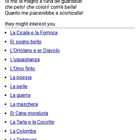
Io me la magno a furia de guardalla!
che pelo! che colori! com'è bella!
Quanto me piacerebbe a scorticalla!
they might interest you
La Cicala e la Formica
Er sogno bello
L'Ortolano e er Diavolo
L'uguaglianza
L'Omo finto
La poesia
La pelle
La guerra
La maschera
Er Cane moralista
La Tarla e la Cocotte
La Colomba
La Tartaruga