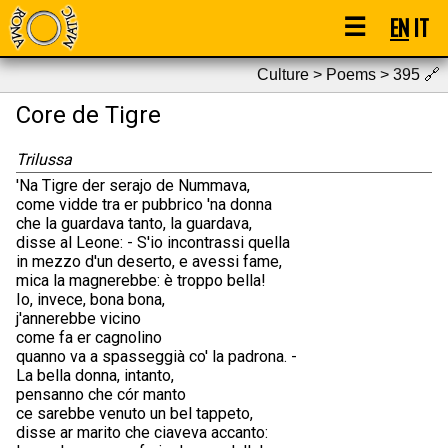
☰
EN
IT
Culture > Poems > 395
🔗
Core de Tigre
Trilussa
'Na Tigre der serajo de Nummava,
come vidde tra er pubbrico 'na donna
che la guardava tanto, la guardava,
disse al Leone: - S'io incontrassi quella
in mezzo d'un deserto, e avessi fame,
mica la magnerebbe: è troppo bella!
Io, invece, bona bona,
j'annerebbe vicino
come fa er cagnolino
quanno va a spasseggià co' la padrona. -
La bella donna, intanto,
pensanno che cór manto
ce sarebbe venuto un bel tappeto,
disse ar marito che ciaveva accanto: