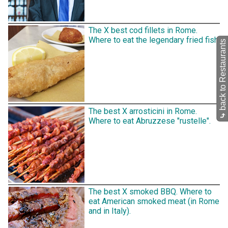
The X best cod fillets in Rome.
Where to eat the legendary fried fish.
back to Restaurants
The best X arrosticini in Rome.
⤷
Where to eat Abruzzese "rustelle".
The best X smoked BBQ. Where to
eat American smoked meat (in Rome
and in Italy).