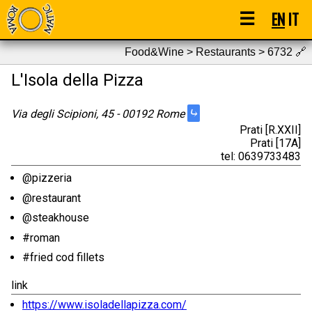
☰
EN
IT
Food&Wine > Restaurants > 6732
🔗
L'Isola della Pizza
⤷
Via degli Scipioni, 45 - 00192 Rome
Prati [R.XXII]
Prati [17A]
tel: 0639733483
@pizzeria
@restaurant
@steakhouse
#roman
#fried cod fillets
link
https://www.isoladellapizza.com/