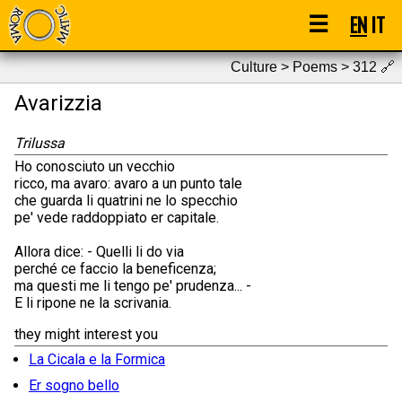
☰
EN
IT
Culture > Poems > 312
🔗
Avarizzia
Trilussa
Ho conosciuto un vecchio
ricco, ma avaro: avaro a un punto tale
che guarda li quatrini ne lo specchio
pe' vede raddoppiato er capitale.
Allora dice: - Quelli li do via
perché ce faccio la beneficenza;
ma questi me li tengo pe' prudenza... -
E li ripone ne la scrivania.
they might interest you
La Cicala e la Formica
Er sogno bello