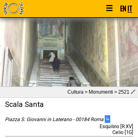
☰
EN
IT
Cultura > Monumenti > 2521
🔗
Scala Santa
⤷
Piazza S. Giovanni in Laterano - 00184 Roma
Esquilino [R.XV]
Celio [1G]