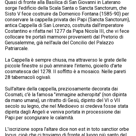
Quasi di fronte alla Basilica di San Giovanni in Laterano
sorge l'edificio della Scala Santa o Sancta Sanctorum, che
Sisto V fece costruire da Domenico Fontana (1585-90) per
conservare la cappella privata dei Papi (Sancta Sanctorum),
antica Cappella di San Lorenzo, costruita dall'imperatore
Costantino e rifatta nel 1277 da Papa Nicola III, che vi fece
collocare tre portali marmorei provenienti dal Pretorio di
Gerusalemme, già nell'aula del Concilio del Palazzo
Patriarcale.
La Cappella è sempre chiusa, ma attraverso le grate delle
piccole finestre si può ammirare l'interno, gioiello d'arte
cosmatesca del 1278. Il soffitto è a mosaico. Nelle pareti
28 tabernacoli ogivali.
Sull'altare della cappella, preziosamente decorata dai
Cosmati, c'è la famosa "immagine acheropita" (non dipinta
da mano umana), un ritratto di Gesù, dipinto del VI o VII
secolo su legno, che nel Medioevo si credeva fosse stata
dipinta dagli Angeli e veniva portata in processione dai
Papi per scongiurare le calamità.
L'iscrizione sopra l'altare dice non est in toto sanctior orbe
locus, cioè che ci troviamo di fronte al luogo più santo del