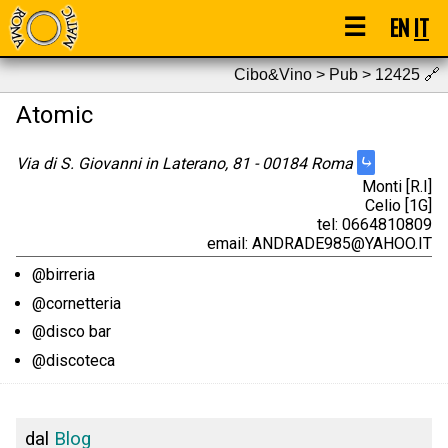
☰
EN
IT
Cibo&Vino > Pub > 12425
🔗
Atomic
⤷
Via di S. Giovanni in Laterano, 81 - 00184 Roma
Monti [R.I]
Celio [1G]
tel: 0664810809
email: ANDRADE985@YAHOO.IT
@birreria
@cornetteria
@disco bar
@discoteca
dal
Blog