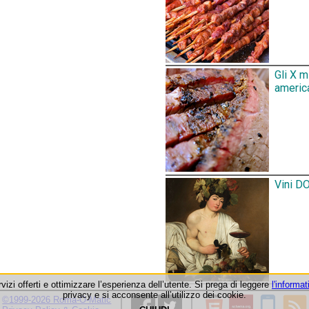
Gli X 
america
Vini DO
rvizi offerti e ottimizzare l’esperienza dell’utente. Si prega di leggere
l'informat
privacy e si acconsente all’utilizzo dei cookie.
©1999-2026 Roma-O-Matic