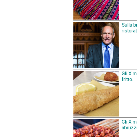
Sulla b
ristora
Gli X m
fritto.
Gli X m
abruzz