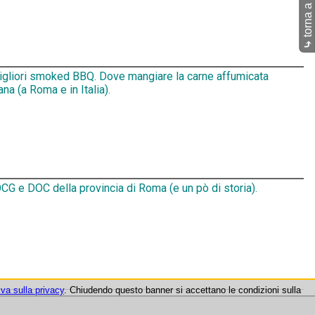
torna a Pub
⤷
migliori smoked BBQ. Dove mangiare la carne affumicata
na (a Roma e in Italia).
CG e DOC della provincia di Roma (e un pò di storia).
iva sulla privacy
. Chiudendo questo banner si accettano le condizioni sulla