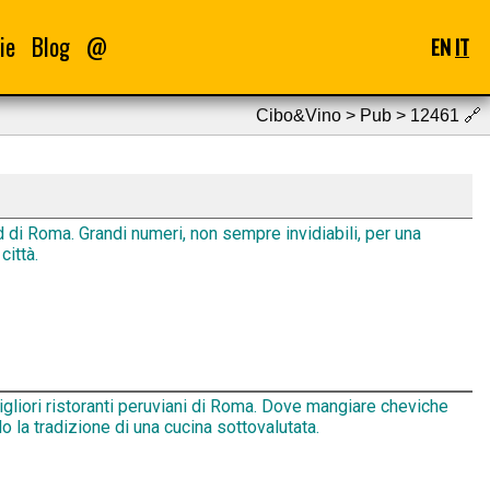
ie
Blog
@
EN
IT
Cibo&Vino > Pub > 12461
🔗
d di Roma. Grandi numeri, non sempre invidiabili, per una
città.
igliori ristoranti peruviani di Roma. Dove mangiare cheviche
 la tradizione di una cucina sottovalutata.