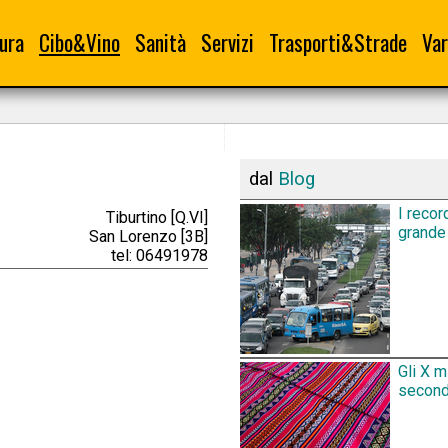
ura
Cibo&Vino
Sanità
Servizi
Trasporti&Strade
Var
dal
Blog
I recor
Tiburtino [Q.VI]
grande 
San Lorenzo [3B]
tel: 06491978
Gli X m
secondo