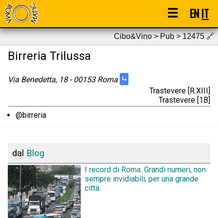
☰
EN
IT
Cibo&Vino > Pub > 12475
🔗
Birreria Trilussa
⤷
Via Benedetta, 18 - 00153 Roma
Trastevere [R.XIII]
Trastevere [1B]
@birreria
dal
Blog
I record di Roma. Grandi numeri, non
sempre invidiabili, per una grande
città.