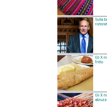
Sulla b
ristora
Gli X m
fritto.
Gli X m
abruzz