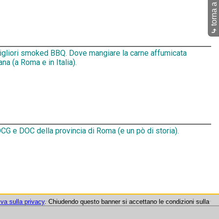
torna a Pub
⤷
migliori smoked BBQ. Dove mangiare la carne affumicata
na (a Roma e in Italia).
CG e DOC della provincia di Roma (e un pò di storia).
iva sulla privacy
. Chiudendo questo banner si accettano le condizioni sulla