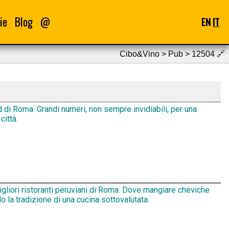
ie
Blog
@
EN
IT
Cibo&Vino > Pub > 12504
🔗
d di Roma. Grandi numeri, non sempre invidiabili, per una
città.
igliori ristoranti peruviani di Roma. Dove mangiare cheviche
 la tradizione di una cucina sottovalutata.