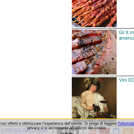
Gli X 
america
Vini DO
rvizi offerti e ottimizzare l’esperienza dell’utente. Si prega di leggere
l'informat
privacy e si acconsente all’utilizzo dei cookie.
©1999-2026 Roma-O-Matic