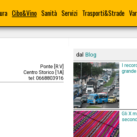
ura
Cibo&Vino
Sanità
Servizi
Trasporti&Strade
Var
dal
Blog
I recor
Ponte [R.V]
grande 
Centro Storico [1A]
tel: 0668803916
Gli X m
secondo