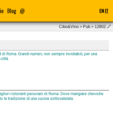
ie
Blog
@
EN
IT
Cibo&Vino > Pub > 12802
🔗
d di Roma. Grandi numeri, non sempre invidiabili, per una
città.
igliori ristoranti peruviani di Roma. Dove mangiare cheviche
 la tradizione di una cucina sottovalutata.