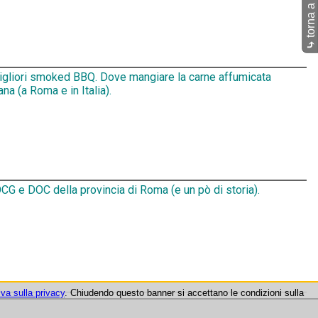
torna a Pub
⤷
migliori smoked BBQ. Dove mangiare la carne affumicata
na (a Roma e in Italia).
CG e DOC della provincia di Roma (e un pò di storia).
iva sulla privacy
. Chiudendo questo banner si accettano le condizioni sulla