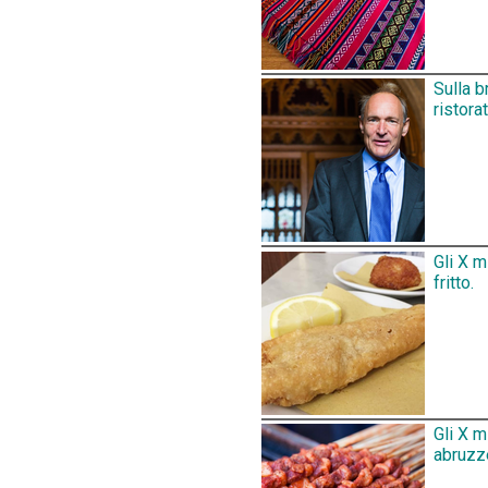
Sulla b
ristora
Gli X m
fritto.
Gli X m
abruzz