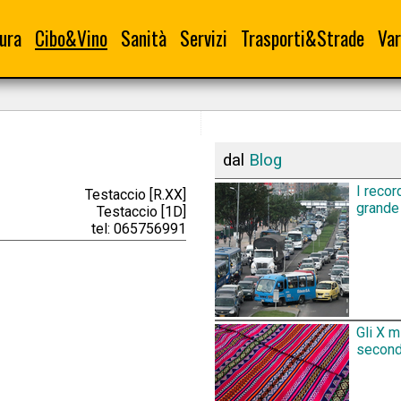
ura
Cibo&Vino
Sanità
Servizi
Trasporti&Strade
Var
dal
Blog
I recor
Testaccio [R.XX]
grande 
Testaccio [1D]
tel: 065756991
Gli X m
secondo