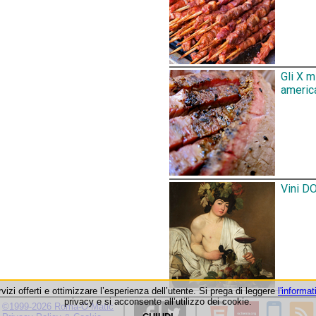
Gli X 
america
Vini DO
rvizi offerti e ottimizzare l’esperienza dell’utente. Si prega di leggere
l'informat
privacy e si acconsente all’utilizzo dei cookie.
©1999-2026 Roma-O-Matic