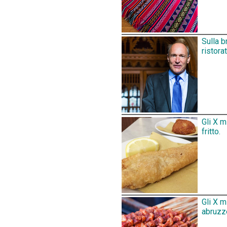
Sulla b
ristora
Gli X m
fritto.
Gli X m
abruzz