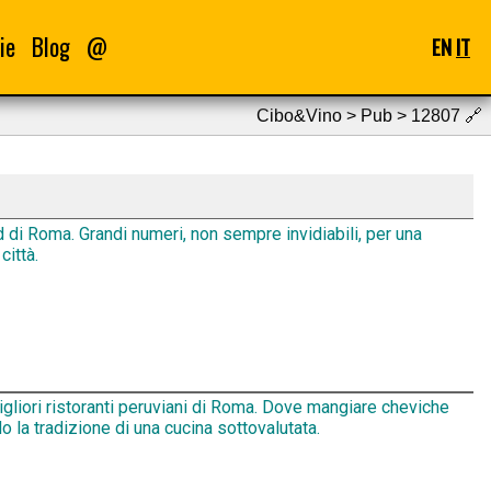
ie
Blog
@
EN
IT
Cibo&Vino > Pub > 12807
🔗
d di Roma. Grandi numeri, non sempre invidiabili, per una
città.
igliori ristoranti peruviani di Roma. Dove mangiare cheviche
 la tradizione di una cucina sottovalutata.