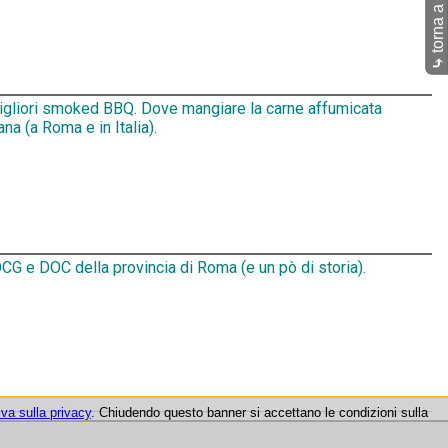
torna a Pub
⤷
migliori smoked BBQ. Dove mangiare la carne affumicata
na (a Roma e in Italia).
CG e DOC della provincia di Roma (e un pò di storia).
iva sulla privacy
. Chiudendo questo banner si accettano le condizioni sulla