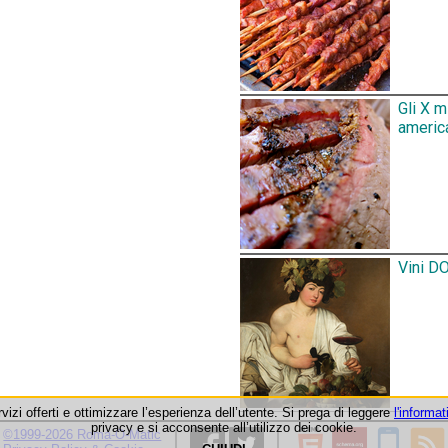
Gli X 
america
Vini DO
rvizi offerti e ottimizzare l’esperienza dell’utente. Si prega di leggere
l'informat
privacy e si acconsente all’utilizzo dei cookie.
©1999-2026 Roma-O-Matic