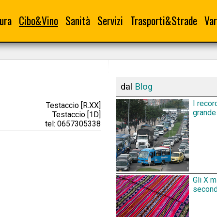
ura
Cibo&Vino
Sanità
Servizi
Trasporti&Strade
Var
dal
Blog
I recor
Testaccio [R.XX]
grande 
Testaccio [1D]
tel: 0657305338
Gli X m
secondo