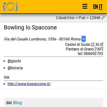
☰
EN
IT
Cibo&Vino > Pub > 12946
🔗
Bowling lo Spaccone
⤷
Via del Casale Lumbroso, 135e - 00166 Roma
Castel di Guido [Z.XLV]
Pantano di Grano [16F]
tel: 066692735
@giochi
@birreria
link
http://www.lospaccone.it/
dal
Blog