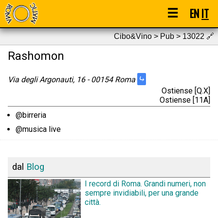
☰
EN
IT
Cibo&Vino > Pub > 13022
🔗
Rashomon
⤷
Via degli Argonauti, 16 - 00154 Roma
Ostiense [Q.X]
Ostiense [11A]
@birreria
@musica live
dal
Blog
I record di Roma. Grandi numeri, non
sempre invidiabili, per una grande
città.