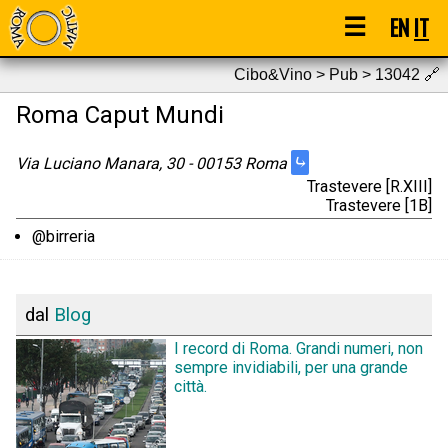
☰
EN
IT
Cibo&Vino > Pub > 13042
🔗
Roma Caput Mundi
⤷
Via Luciano Manara, 30 - 00153 Roma
Trastevere [R.XIII]
Trastevere [1B]
@birreria
dal
Blog
I record di Roma. Grandi numeri, non
sempre invidiabili, per una grande
città.