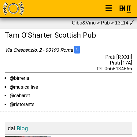
☰
EN
IT
Cibo&Vino > Pub > 13114
🔗
Tam O'Sharter Scottish Pub
⤷
Via Crescenzio, 2 - 00193 Roma
Prati [R.XXII]
Prati [17A]
tel: 0668134866
@birreria
@musica live
@cabaret
@ristorante
dal
Blog