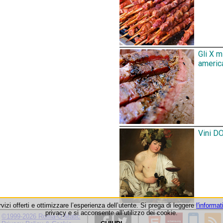
Gli X 
america
Vini DO
rvizi offerti e ottimizzare l’esperienza dell’utente. Si prega di leggere
l'informat
privacy e si acconsente all’utilizzo dei cookie.
©1999-2026 Roma-O-Matic