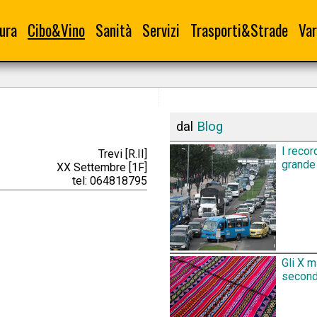
ura
Cibo&Vino
Sanità
Servizi
Trasporti&Strade
Var
dal
Blog
I recor
Trevi [R.II]
grande 
XX Settembre [1F]
tel: 064818795
Gli X m
secondo