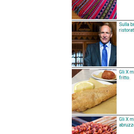
Sulla b
ristora
Gli X m
fritto.
Gli X m
abruzz