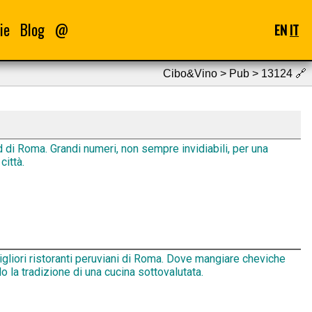
ie
Blog
@
EN
IT
Cibo&Vino > Pub > 13124
🔗
d di Roma. Grandi numeri, non sempre invidiabili, per una
città.
igliori ristoranti peruviani di Roma. Dove mangiare cheviche
 la tradizione di una cucina sottovalutata.