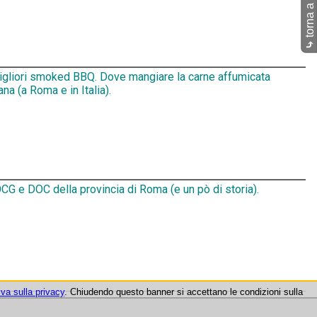
torna a Pub
⤷
migliori smoked BBQ. Dove mangiare la carne affumicata
na (a Roma e in Italia).
CG e DOC della provincia di Roma (e un pò di storia).
iva sulla privacy
. Chiudendo questo banner si accettano le condizioni sulla