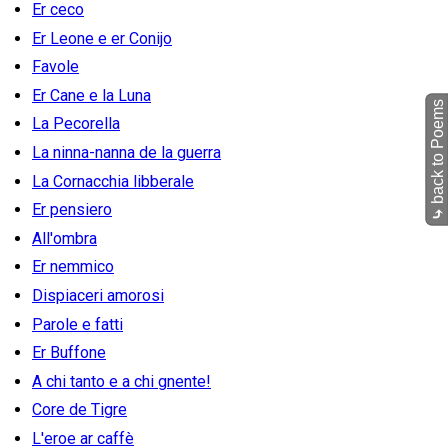
Er ceco
Er Leone e er Conijo
Favole
Er Cane e la Luna
back to Poems
La Pecorella
La ninna-nanna de la guerra
La Cornacchia libberale
Er pensiero
⤷
All'ombra
Er nemmico
Dispiaceri amorosi
Parole e fatti
Er Buffone
A chi tanto e a chi gnente!
Core de Tigre
L'eroe ar caffè