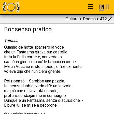
☰
EN
IT
Culture > Poems > 472
🔗
Bonsenso pratico
Trilussa
Quanno de notte sparsero la voce
che un Fantasma girava sur castello
tutta la Folla corse e, ner vedello,
cascò in ginocchio co' le braccia in croce.
Ma un Vecchio restò in piedi, e francamente
voleva dije che nun c'era gnente.
Poi ripensò: - Sarebbe una pazzia.
Io, senza dubbio, vedo ch'è un lenzolo:
ma più che di' la verità da solo,
preferisco sbajamme in compagnia.
Dunque è un Fantasma, senza discussione. -
E pure lui se mise a pecorone.