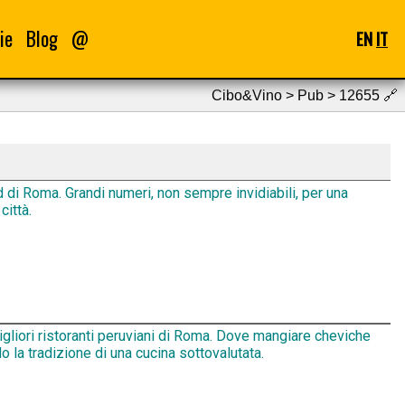
ie
Blog
@
EN
IT
Cibo&Vino > Pub > 12655
🔗
d di Roma. Grandi numeri, non sempre invidiabili, per una
città.
igliori ristoranti peruviani di Roma. Dove mangiare cheviche
 la tradizione di una cucina sottovalutata.