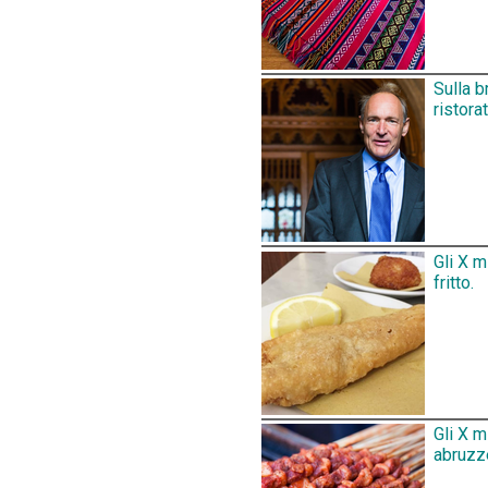
Sulla b
ristora
Gli X m
fritto.
Gli X m
abruzz