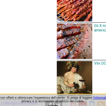
Gli X 
america
Vini DO
rvizi offerti e ottimizzare l’esperienza dell’utente. Si prega di leggere
l'informat
privacy e si acconsente all’utilizzo dei cookie.
©1999-2026 Roma-O-Matic