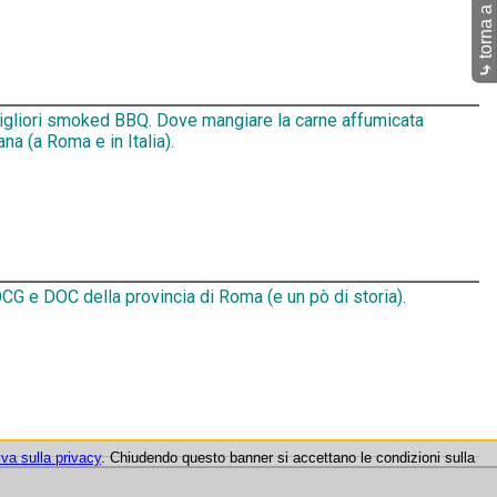
torna a Pub
⤷
migliori smoked BBQ. Dove mangiare la carne affumicata
na (a Roma e in Italia).
CG e DOC della provincia di Roma (e un pò di storia).
iva sulla privacy
. Chiudendo questo banner si accettano le condizioni sulla