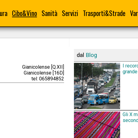
ura
Cibo&Vino
Sanità
Servizi
Trasporti&Strade
Var
dal
Blog
I recor
Gianicolense [Q.XII]
grande 
Gianicolense [16D]
tel: 065894852
Gli X m
secondo