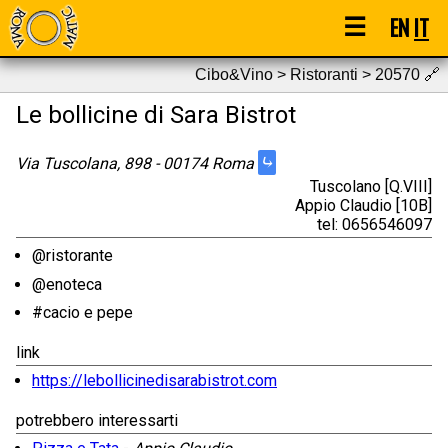
☰
EN
IT
Cibo&Vino > Ristoranti > 20570
🔗
Le bollicine di Sara Bistrot
⤷
Via Tuscolana, 898 - 00174 Roma
Tuscolano [Q.VIII]
Appio Claudio [10B]
tel: 0656546097
@ristorante
@enoteca
#cacio e pepe
link
https://lebollicinedisarabistrot.com
potrebbero interessarti