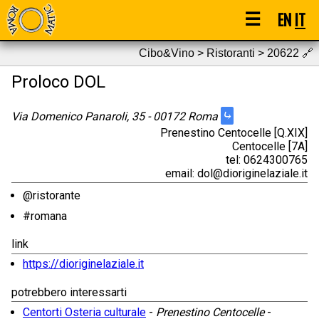
☰
EN
IT
Cibo&Vino > Ristoranti > 20622
🔗
Proloco DOL
⤷
Via Domenico Panaroli, 35 - 00172 Roma
Prenestino Centocelle [Q.XIX]
Centocelle [7A]
tel: 0624300765
email: dol@dioriginelaziale.it
@ristorante
#romana
link
https://dioriginelaziale.it
potrebbero interessarti
Centorti Osteria culturale
-
Prenestino Centocelle
-