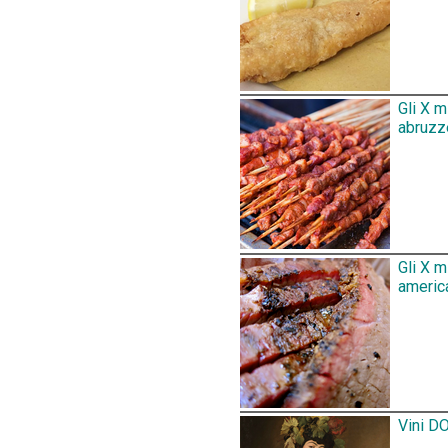
Gli X m
abruzz
Gli X 
america
Vini DO