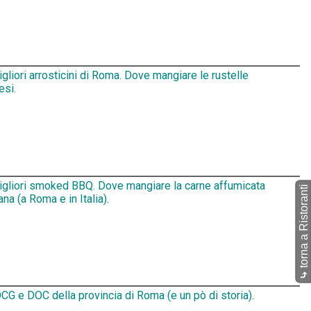
igliori arrosticini di Roma. Dove mangiare le rustelle
esi.
migliori smoked BBQ. Dove mangiare la carne affumicata
torna a Ristoranti
na (a Roma e in Italia).
⤷
CG e DOC della provincia di Roma (e un pò di storia).