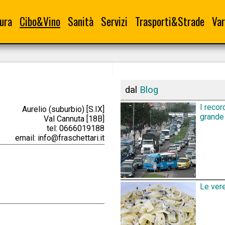
ura
Cibo&Vino
Sanità
Servizi
Trasporti&Strade
Var
dal
Blog
I recor
Aurelio (suburbio) [S.IX]
grande 
Val Cannuta [18B]
tel: 0666019188
email: info@fraschettari.it
Le vere