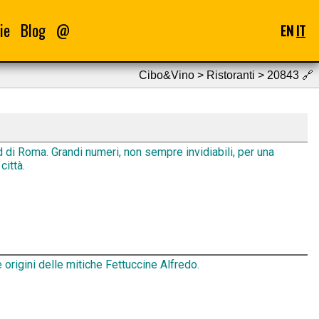
ie
Blog
@
EN
IT
Cibo&Vino > Ristoranti > 20843
🔗
d di Roma. Grandi numeri, non sempre invidiabili, per una
città.
 origini delle mitiche Fettuccine Alfredo.