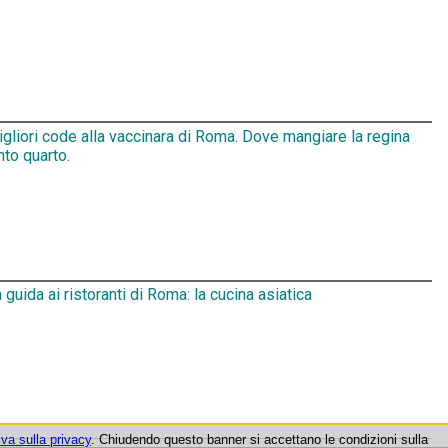
gliori code alla vaccinara di Roma. Dove mangiare la regina
nto quarto.
 guida ai ristoranti di Roma: la cucina asiatica
iva sulla privacy
. Chiudendo questo banner si accettano le condizioni sulla