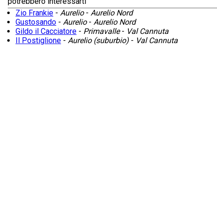
potrebbero interessarti
Zio Frankie
-
Aurelio
-
Aurelio Nord
Gustosando
-
Aurelio
-
Aurelio Nord
Gildo il Cacciatore
-
Primavalle
-
Val Cannuta
Il Postiglione
-
Aurelio (suburbio)
-
Val Cannuta