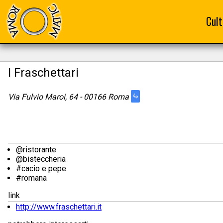
Cult
I Fraschettari
⤷
Via Fulvio Maroi, 64 - 00166 Roma
@ristorante
@bisteccheria
#cacio e pepe
#romana
link
http://www.fraschettari.it