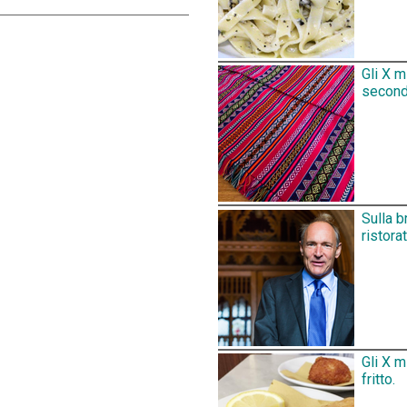
Gli X m
secondo
Sulla b
ristora
Gli X m
fritto.