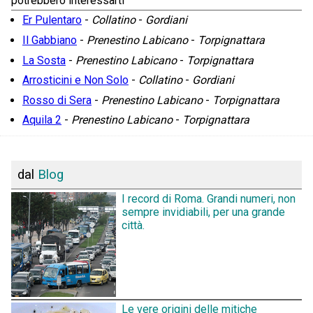
potrebbero interessarti
Er Pulentaro
-
Collatino
-
Gordiani
Il Gabbiano
-
Prenestino Labicano
-
Torpignattara
La Sosta
-
Prenestino Labicano
-
Torpignattara
Arrosticini e Non Solo
-
Collatino
-
Gordiani
Rosso di Sera
-
Prenestino Labicano
-
Torpignattara
Aquila 2
-
Prenestino Labicano
-
Torpignattara
dal
Blog
I record di Roma. Grandi numeri, non
sempre invidiabili, per una grande
città.
Le vere origini delle mitiche