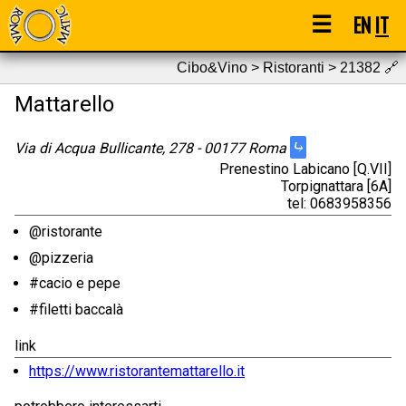
☰
EN
IT
Cibo&Vino > Ristoranti > 21382
🔗
Mattarello
⤷
Via di Acqua Bullicante, 278 - 00177 Roma
Prenestino Labicano [Q.VII]
Torpignattara [6A]
tel: 0683958356
@ristorante
@pizzeria
#cacio e pepe
#filetti baccalà
link
https://www.ristorantemattarello.it