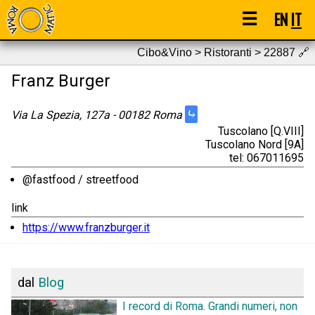
☰
EN
IT
Cibo&Vino > Ristoranti > 22887
🔗
Franz Burger
⤷
Via La Spezia, 127a - 00182 Roma
Tuscolano [Q.VIII]
Tuscolano Nord [9A]
tel: 067011695
@fastfood / streetfood
link
https://www.franzburger.it
dal
Blog
I record di Roma. Grandi numeri, non