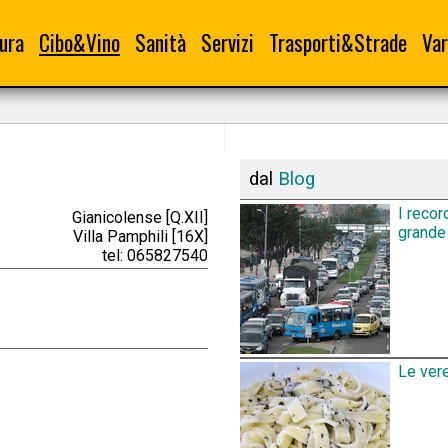
ura
Cibo&Vino
Sanità
Servizi
Trasporti&Strade
Var
dal
Blog
I recor
Gianicolense [Q.XII]
grande 
Villa Pamphili [16X]
tel: 065827540
Le vere