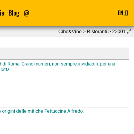
ie
Blog
@
EN
IT
Cibo&Vino > Ristoranti > 23001
🔗
d di Roma. Grandi numeri, non sempre invidiabili, per una
città.
 origini delle mitiche Fettuccine Alfredo.