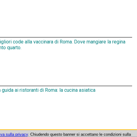
gliori code alla vaccinara di Roma. Dove mangiare la regina
nto quarto.
 guida ai ristoranti di Roma: la cucina asiatica
iva sulla privacy
. Chiudendo questo banner si accettano le condizioni sulla