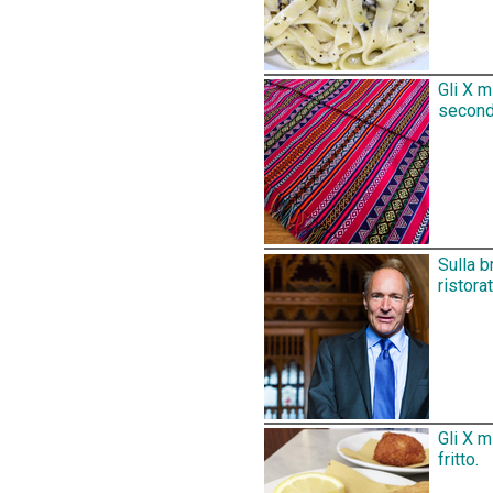
Gli X m
secondo
Sulla b
ristora
Gli X m
fritto.