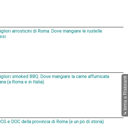
igliori arrosticini di Roma. Dove mangiare le rustelle
esi.
migliori smoked BBQ. Dove mangiare la carne affumicata
torna a Ristoranti
na (a Roma e in Italia).
⤷
CG e DOC della provincia di Roma (e un pò di storia).