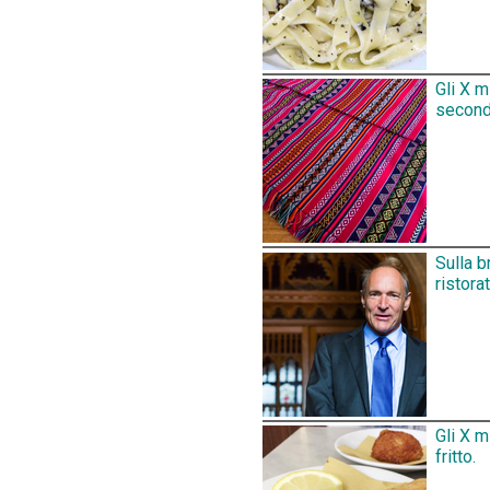
Gli X m
secondo
Sulla b
ristora
Gli X m
fritto.