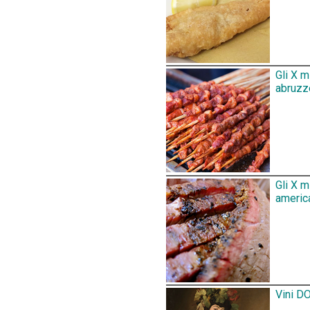
Gli X m
abruzz
Gli X 
america
Vini DO