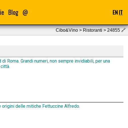
ie
Blog
@
EN
IT
Cibo&Vino > Ristoranti > 24855
🔗
d di Roma. Grandi numeri, non sempre invidiabili, per una
città.
 origini delle mitiche Fettuccine Alfredo.