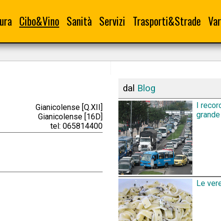
ura
Cibo&Vino
Sanità
Servizi
Trasporti&Strade
Var
dal
Blog
I recor
Gianicolense [Q.XII]
grande 
Gianicolense [16D]
tel: 065814400
Le vere