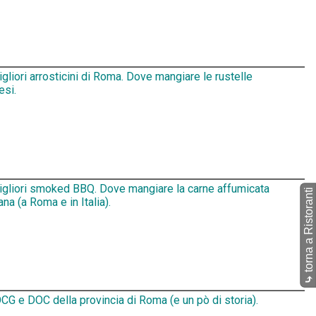
igliori arrosticini di Roma. Dove mangiare le rustelle
esi.
migliori smoked BBQ. Dove mangiare la carne affumicata
torna a Ristoranti
na (a Roma e in Italia).
⤷
CG e DOC della provincia di Roma (e un pò di storia).