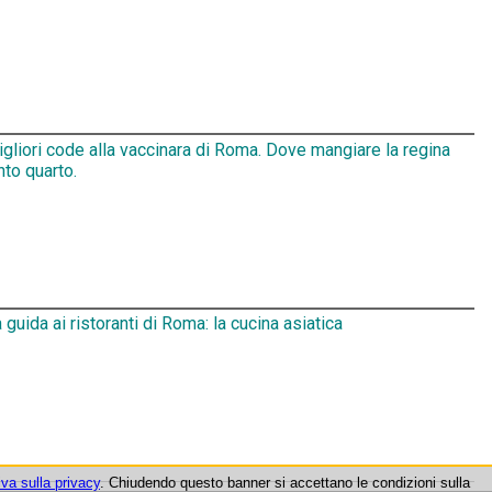
gliori code alla vaccinara di Roma. Dove mangiare la regina
nto quarto.
 guida ai ristoranti di Roma: la cucina asiatica
iva sulla privacy
. Chiudendo questo banner si accettano le condizioni sulla