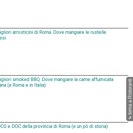
igliori arrosticini di Roma. Dove mangiare le rustelle
esi.
migliori smoked BBQ. Dove mangiare la carne affumicata
torna a Ristoranti
na (a Roma e in Italia).
⤷
CG e DOC della provincia di Roma (e un pò di storia).