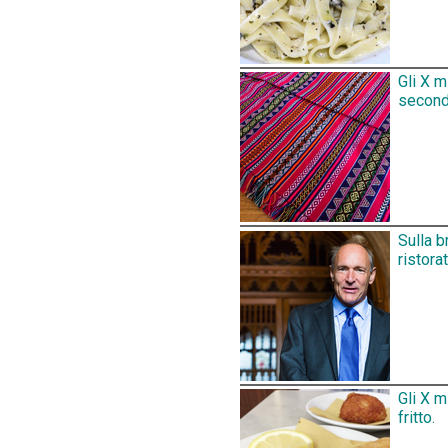
Gli X m
secondo
Sulla b
ristora
Gli X m
fritto.