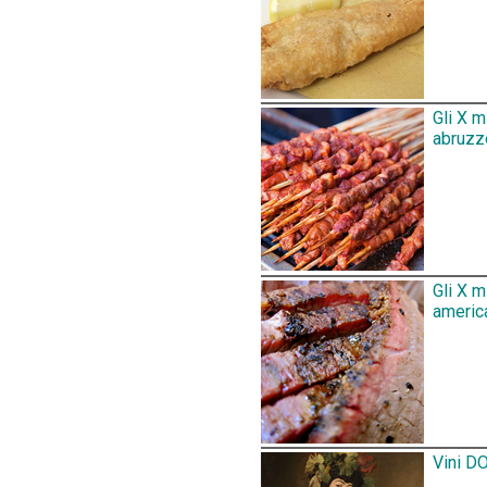
Gli X m
abruzz
Gli X 
america
Vini DO