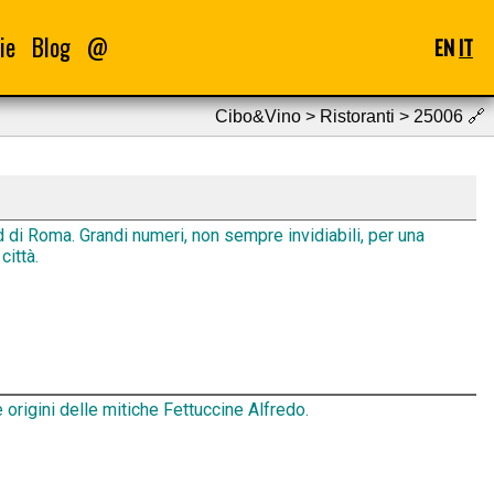
ie
Blog
@
EN
IT
Cibo&Vino > Ristoranti > 25006
🔗
d di Roma. Grandi numeri, non sempre invidiabili, per una
città.
 origini delle mitiche Fettuccine Alfredo.