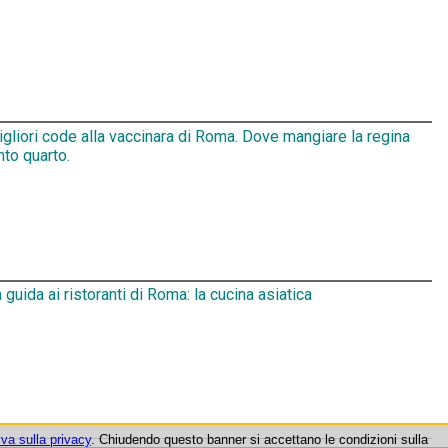
gliori code alla vaccinara di Roma. Dove mangiare la regina
nto quarto.
 guida ai ristoranti di Roma: la cucina asiatica
iva sulla privacy
. Chiudendo questo banner si accettano le condizioni sulla