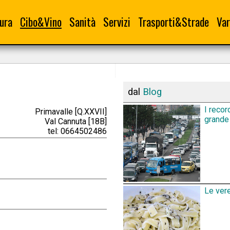
ura
Cibo&Vino
Sanità
Servizi
Trasporti&Strade
Var
dal
Blog
I recor
Primavalle [Q.XXVII]
grande 
Val Cannuta [18B]
tel: 0664502486
Le vere