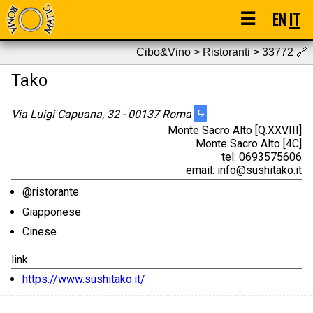
☰
EN
IT
Cibo&Vino > Ristoranti > 33772
🔗
Tako
⤷
Via Luigi Capuana, 32 - 00137 Roma
Monte Sacro Alto [Q.XXVIII]
Monte Sacro Alto [4C]
tel: 0693575606
email: info@sushitako.it
@ristorante
Giapponese
Cinese
link
https://www.sushitako.it/