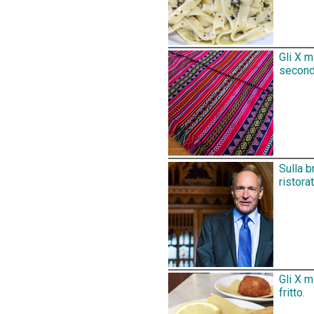
Gli X m
secondo
Sulla b
ristora
Gli X m
fritto.