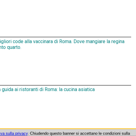
gliori code alla vaccinara di Roma. Dove mangiare la regina
nto quarto.
 guida ai ristoranti di Roma: la cucina asiatica
iva sulla privacy
. Chiudendo questo banner si accettano le condizioni sulla