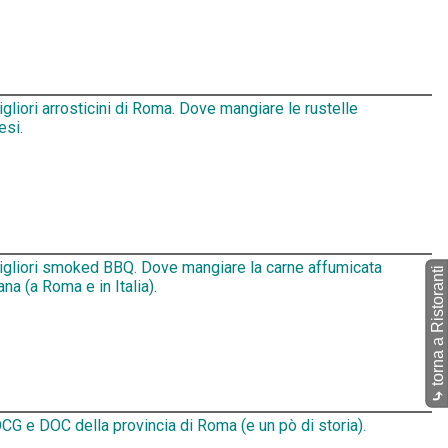
igliori arrosticini di Roma. Dove mangiare le rustelle
esi.
migliori smoked BBQ. Dove mangiare la carne affumicata
torna a Ristoranti
na (a Roma e in Italia).
⤷
CG e DOC della provincia di Roma (e un pò di storia).