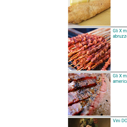
Gli X m
abruzz
Gli X 
america
Vini DO