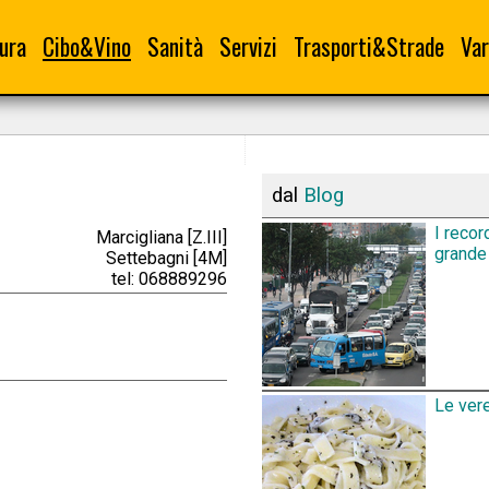
ura
Cibo&Vino
Sanità
Servizi
Trasporti&Strade
Var
dal
Blog
I recor
Marcigliana [Z.III]
grande 
Settebagni [4M]
tel: 068889296
Le vere