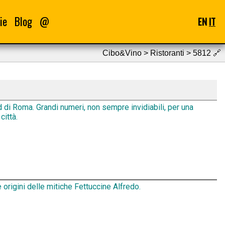
ie
Blog
@
EN
IT
Cibo&Vino > Ristoranti > 5812
🔗
d di Roma. Grandi numeri, non sempre invidiabili, per una
città.
 origini delle mitiche Fettuccine Alfredo.