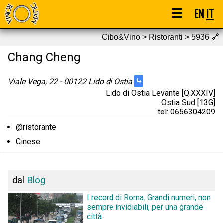
☰
EN
IT
Cibo&Vino > Ristoranti > 5936
🔗
Chang Cheng
⤷
Viale Vega, 22 - 00122 Lido di Ostia
Lido di Ostia Levante [Q.XXXIV]
Ostia Sud [13G]
tel: 0656304209
@ristorante
Cinese
dal
Blog
I record di Roma. Grandi numeri, non
sempre invidiabili, per una grande
città.