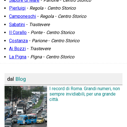
Sapore di Mare
-
Parione
-
Centro Storico
Pierluigi
-
Regola
-
Centro Storico
Camponeschi
-
Regola
-
Centro Storico
Sabatini
-
Trastevere
Il Corallo
-
Ponte
-
Centro Storico
Costanza
-
Parione
-
Centro Storico
Ai Bozzi
-
Trastevere
La Pigna
-
Pigna
-
Centro Storico
dal
Blog
I record di Roma. Grandi numeri, non
sempre invidiabili, per una grande
città.