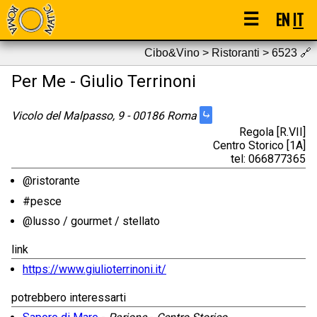
☰
EN
IT
Cibo&Vino > Ristoranti > 6523
🔗
Per Me - Giulio Terrinoni
⤷
Vicolo del Malpasso, 9 - 00186 Roma
Regola [R.VII]
Centro Storico [1A]
tel: 066877365
@ristorante
#pesce
@lusso / gourmet / stellato
link
https://www.giulioterrinoni.it/
potrebbero interessarti