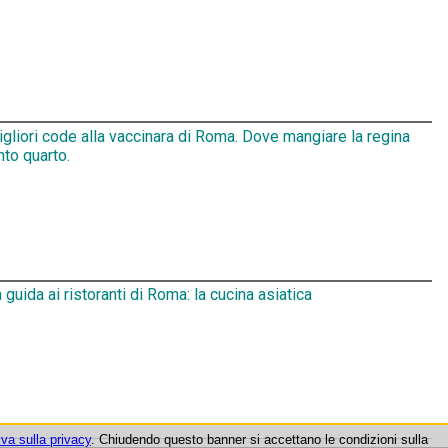
gliori code alla vaccinara di Roma. Dove mangiare la regina
nto quarto.
 guida ai ristoranti di Roma: la cucina asiatica
iva sulla privacy
. Chiudendo questo banner si accettano le condizioni sulla