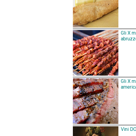
Gli X m
abruzz
Gli X 
america
Vini DO