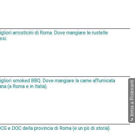
igliori arrosticini di Roma. Dove mangiare le rustelle
esi.
migliori smoked BBQ. Dove mangiare la carne affumicata
torna a Ristoranti
na (a Roma e in Italia).
⤷
CG e DOC della provincia di Roma (e un pò di storia).