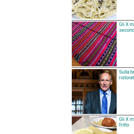
Gli X m
secondo
Sulla b
ristora
Gli X m
fritto.