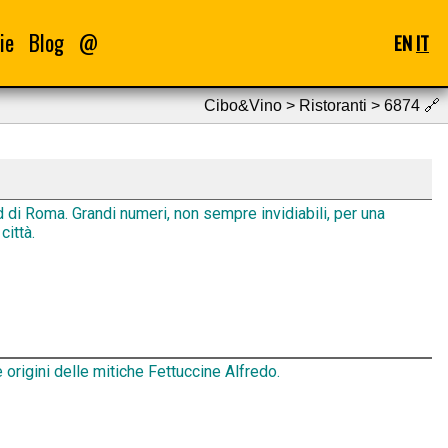
ie
Blog
@
EN
IT
Cibo&Vino > Ristoranti > 6874
🔗
d di Roma. Grandi numeri, non sempre invidiabili, per una
città.
 origini delle mitiche Fettuccine Alfredo.