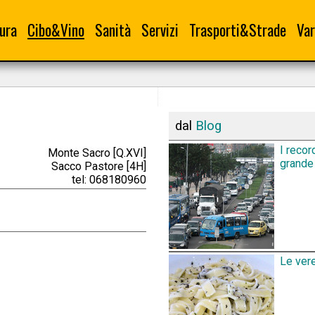
ura
Cibo&Vino
Sanità
Servizi
Trasporti&Strade
Var
dal
Blog
I recor
Monte Sacro [Q.XVI]
grande 
Sacco Pastore [4H]
tel: 068180960
Le vere