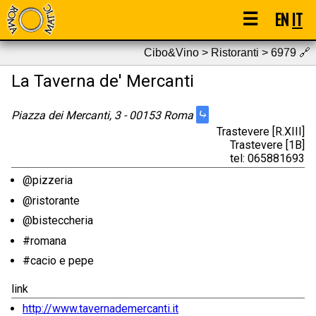
☰
EN
IT
Cibo&Vino > Ristoranti > 6979
🔗
La Taverna de' Mercanti
⤷
Piazza dei Mercanti, 3 - 00153 Roma
Trastevere [R.XIII]
Trastevere [1B]
tel: 065881693
@pizzeria
@ristorante
@bisteccheria
#romana
#cacio e pepe
link
http://www.tavernademercanti.it