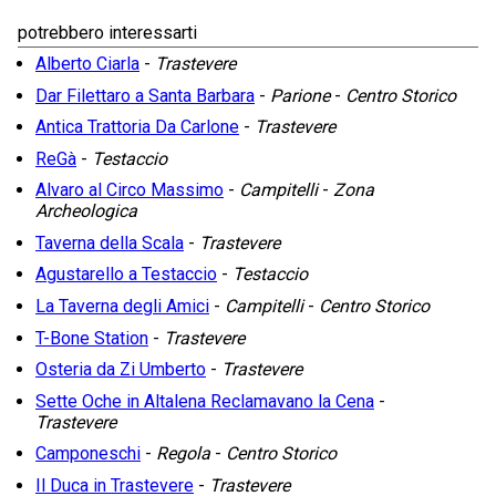
potrebbero interessarti
Alberto Ciarla
-
Trastevere
Dar Filettaro a Santa Barbara
-
Parione
-
Centro Storico
Antica Trattoria Da Carlone
-
Trastevere
ReGà
-
Testaccio
Alvaro al Circo Massimo
-
Campitelli
-
Zona
Archeologica
Taverna della Scala
-
Trastevere
Agustarello a Testaccio
-
Testaccio
La Taverna degli Amici
-
Campitelli
-
Centro Storico
T-Bone Station
-
Trastevere
Osteria da Zi Umberto
-
Trastevere
Sette Oche in Altalena Reclamavano la Cena
-
Trastevere
Camponeschi
-
Regola
-
Centro Storico
Il Duca in Trastevere
-
Trastevere