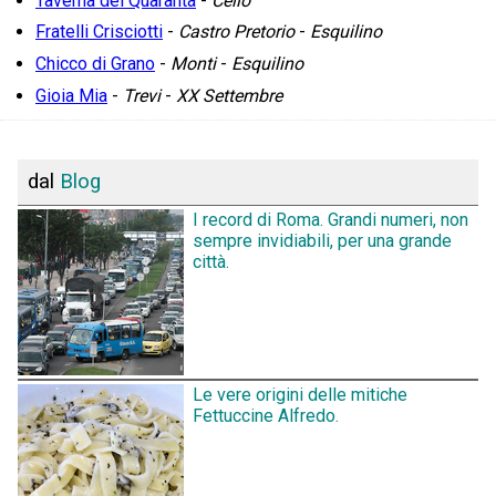
Taverna dei Quaranta
-
Celio
Fratelli Crisciotti
-
Castro Pretorio
-
Esquilino
Chicco di Grano
-
Monti
-
Esquilino
Gioia Mia
-
Trevi
-
XX Settembre
dal
Blog
I record di Roma. Grandi numeri, non
sempre invidiabili, per una grande
città.
Le vere origini delle mitiche
Fettuccine Alfredo.