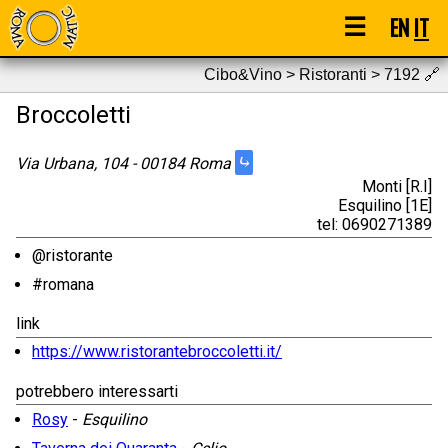
☰
EN
IT
Cibo&Vino > Ristoranti > 7192
🔗
Broccoletti
⤷
Via Urbana, 104 - 00184 Roma
Monti [R.I]
Esquilino [1E]
tel: 0690271389
@ristorante
#romana
link
https://www.ristorantebroccoletti.it/
potrebbero interessarti
Rosy
-
Esquilino